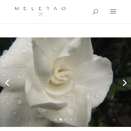
Huiles
essentielles pures
Vue