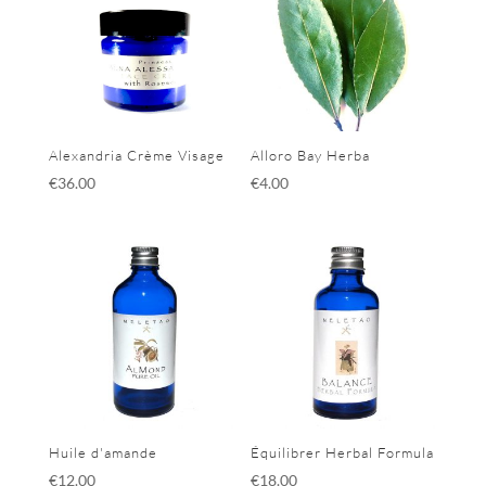
Alexandria Crème Visage
Alloro Bay Herba
€
36.00
€
4.00
Huile d'amande
Équilibrer Herbal Formula
€
12.00
€
18.00