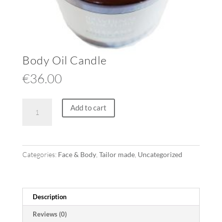
Body Oil Candle
€
36.00
Body
Add to cart
Oil
Candle
quantity
Categories:
Face & Body
,
Tailor made
,
Uncategorized
Description
Reviews (0)