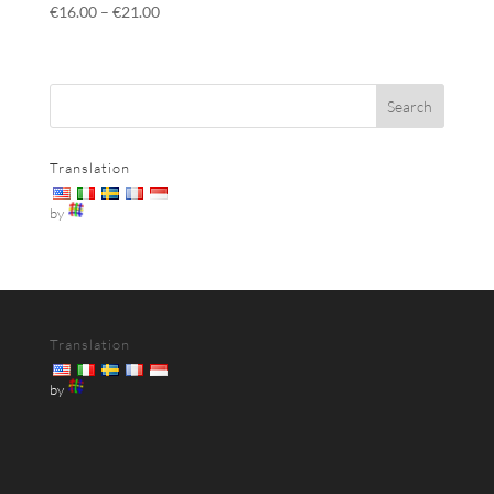
€
16.00
–
€
21.00
Translation
by
Translation
by