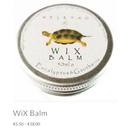
WiX Balm
€
5.50
–
€
18.00