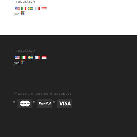
Traduction
par
Traduction
par
Modes de paiement acceptés